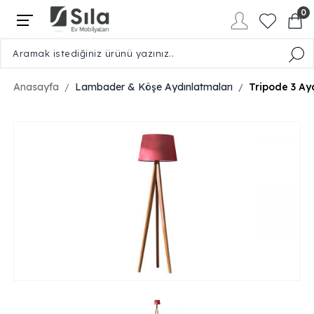
0
Giriş Yap / Üye Ol
0212 450 03 03
0505 993 05 19
Anasayfa
Lambader & Köşe Aydınlatmaları
Tripode 3 A