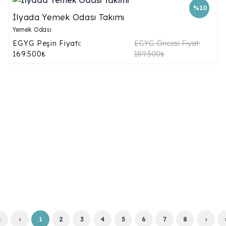
%10
İlyada Yemek Odası Takımı
Yemek Odası
EGYG Peşin Fiyatı:
EGYG Öncesi Fiyat:
169.500₺
189.500₺
‹
‹
1
2
3
4
5
6
7
8
›