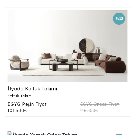
%12
İlyada Koltuk Takımı
Koltuk Takımı
EGYG Peşin Fiyatı:
EGYG Öncesi Fiyat:
101.500₺
116.500₺