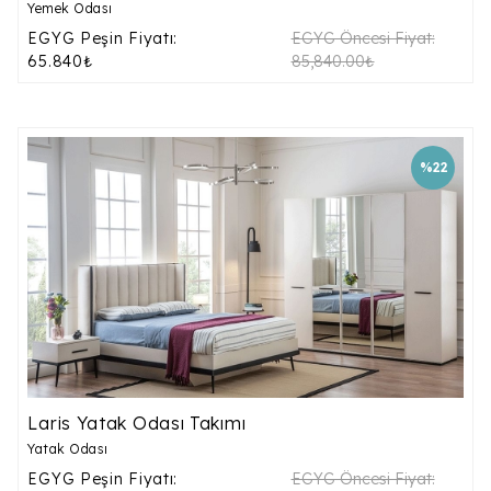
Yemek Odası
EGYG Peşin Fiyatı:
EGYG Öncesi Fiyat:
65.840₺
85,840.00₺
%22
Laris Yatak Odası Takımı
Yatak Odası
EGYG Peşin Fiyatı:
EGYG Öncesi Fiyat: