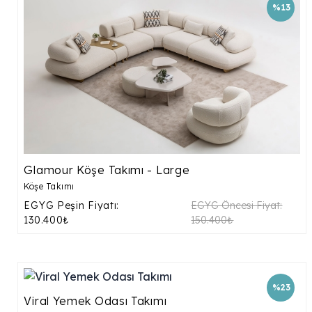
%13
Glamour Köşe Takımı - Large
Köşe Takımı
EGYG Peşin Fiyatı:
EGYG Öncesi Fiyat:
130.400₺
150.400₺
%23
Viral Yemek Odası Takımı