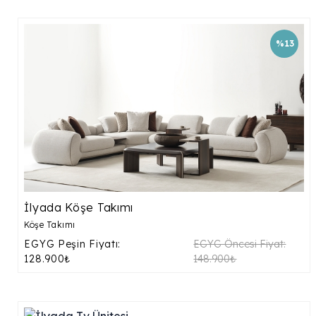
%13
İlyada Köşe Takımı
Köşe Takımı
EGYG Peşin Fiyatı:
EGYG Öncesi Fiyat:
128.900₺
148.900₺