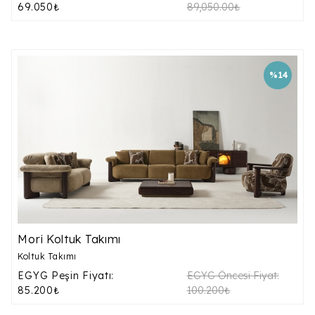
69.050₺
89,050.00₺
%14
Mori Koltuk Takımı
Koltuk Takımı
EGYG Peşin Fiyatı:
EGYG Öncesi Fiyat:
85.200₺
100.200₺