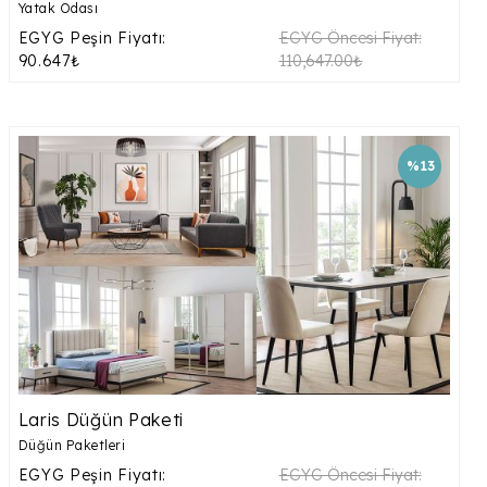
Yatak Odası
EGYG Peşin Fiyatı:
EGYG Öncesi Fiyat:
90.647₺
110,647.00₺
%13
Laris Düğün Paketi
Düğün Paketleri
EGYG Peşin Fiyatı:
EGYG Öncesi Fiyat: