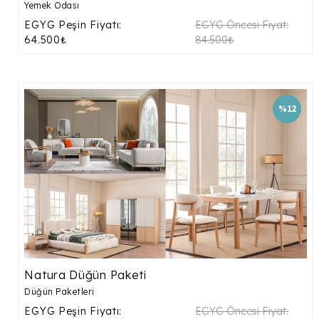
Yemek Odası
EGYG Peşin Fiyatı:
EGYG Öncesi Fiyat:
64.500₺
84.500₺
%12
Natura Düğün Paketi
Düğün Paketleri
EGYG Peşin Fiyatı:
EGYG Öncesi Fiyat: