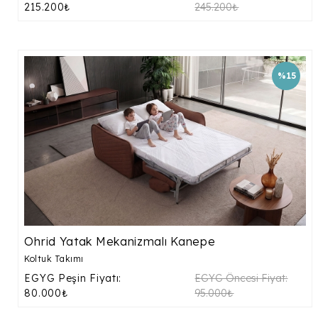
215.200₺
245.200₺
%15
Ohrid Yatak Mekanizmalı Kanepe
Koltuk Takımı
EGYG Peşin Fiyatı:
EGYG Öncesi Fiyat:
80.000₺
95.000₺