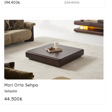
194.400₺
224.400₺
Mori Orta Sehpa
Sehpalar
44.500₺