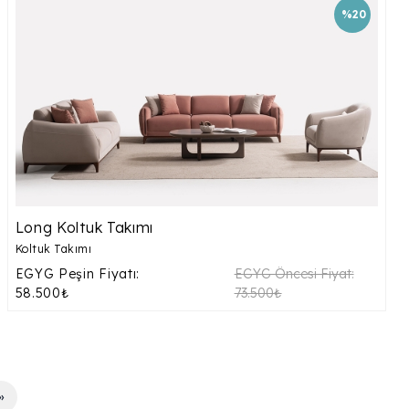
%20
Long Koltuk Takımı
Koltuk Takımı
EGYG Peşin Fiyatı:
EGYG Öncesi Fiyat:
58.500₺
73.500₺
››