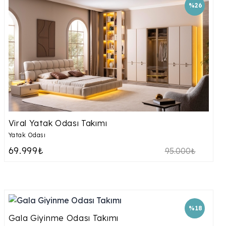
%26
Viral Yatak Odası Takımı
Yatak Odası
69.999₺
95.000₺
%18
Gala Giyinme Odası Takımı